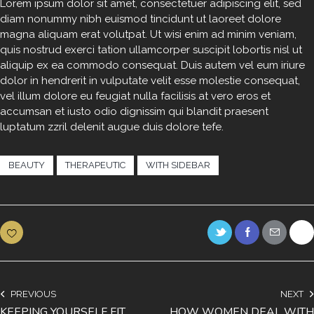
Lorem ipsum dolor sit amet, consectetuer adipiscing elit, sed
diam nonummy nibh euismod tincidunt ut laoreet dolore
magna aliquam erat volutpat. Ut wisi enim ad minim veniam,
quis nostrud exerci tation ullamcorper suscipit lobortis nisl ut
aliquip ex ea commodo consequat. Duis autem vel eum iriure
dolor in hendrerit in vulputate velit esse molestie consequat,
vel illum dolore eu feugiat nulla facilisis at vero eros et
accumsan et iusto odio dignissim qui blandit praesent
luptatum zzril delenit augue duis dolore tefe.
BEAUTY
THERAPEUTIC
WITH SIDEBAR
PREVIOUS
NEXT
KEEPING YOURSELF FIT
HOW WOMEN DEAL WITH