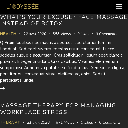
WHAT’S YOUR EXCUSE? FACE MASSAGE
INSTEAD OF BOTOX
HEALTH
22 avril 2020
388
Views
0
Likes
0
Comments
Q Proin faucibus nec mauris a sodales, sed elementum mi
tincidunt. Sed eget viverra egestas nisi in consequat. Fusce
sodales augue a accumsan. Cras sollicitudin, ipsum eget blandit
pulvinar. Integer tincidunt. Cras dapibus. Vivamus elementum
semper nisi. Aenean vulputate eleifend tellus. Aenean leo ligula,
porttitor eu, consequat vitae, eleifend ac, enim. Sed ut
perspiciatis, unde…
MASSAGE THERAPY FOR MANAGING
WORKPLACE STRESS
THERAPY
21 avril 2020
571
Views
0
Likes
0
Comments