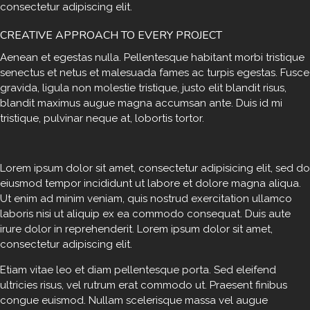
consectetur adipiscing elit.
CREATIVE APPROACH TO EVERY PROJECT
Aenean et egestas nulla. Pellentesque habitant morbi tristique
senectus et netus et malesuada fames ac turpis egestas. Fusce
gravida, ligula non molestie tristique, justo elit blandit risus,
blandit maximus augue magna accumsan ante. Duis id mi
tristique, pulvinar neque at, lobortis tortor.
S
Lorem ipsum dolor sit amet, consectetur adipisicing elit, sed do
t
eiusmod tempor incididunt ut labore et dolore magna aliqua.
e
Ut enim ad minim veniam, quis nostrud exercitation ullamco
t
c
laboris nisi ut aliquip ex ea commodo consequat. Duis aute
l
irure dolor in reprehenderit. Lorem ipsum dolor sit amet,
i
consectetur adipiscing elit.
t
a
Etiam vitae leo et diam pellentesque porta. Sed eleifend
k
ultricies risus, vel rutrum erat commodo ut. Praesent finibus
a
congue euismod. Nullam scelerisque massa vel augue
s