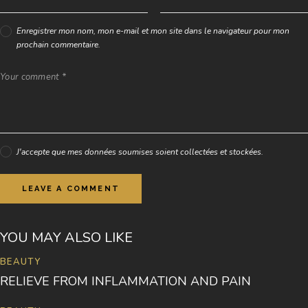
s
e
Enregistrer mon nom, mon e-mail et mon site dans le navigateur pour mon
s
prochain commentaire.
t
l
a
b
o
r
e
e
J'accepte que mes données soumises soient collectées et stockées.
t
d
o
l
o
r
YOU MAY ALSO LIKE
e
.
BEAUTY
B
RELIEVE FROM INFLAMMATION AND PAIN
y
K