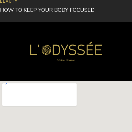
e
BEAUTY
v
HOW TO KEEP YOUR BODY FOCUSED
i
n
S
m
i
t
h