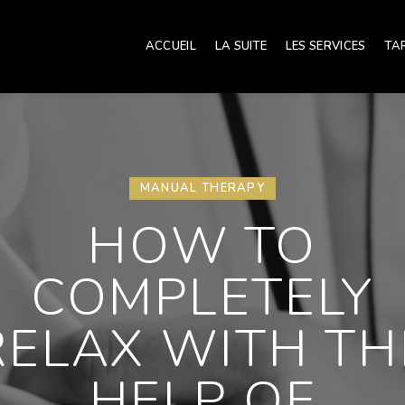
ACCUEIL
LA SUITE
LES SERVICES
TA
MANUAL THERAPY
HOW TO
COMPLETELY
RELAX WITH TH
HELP OF