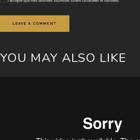
J'accepte que mes données soumises soient collectées et stockées.
t
d
o
l
o
r
e
.
B
YOU MAY ALSO LIKE
y
K
e
v
i
n
S
m
i
t
h