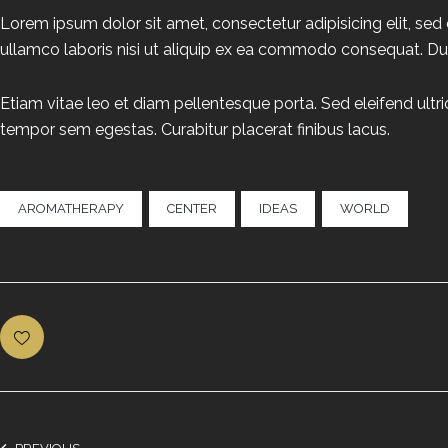
t
Lorem ipsum dolor sit amet, consectetur adipisicing elit, se
e
ullamco laboris nisi ut aliquip ex ea commodo consequat. Duis
t
c
l
Etiam vitae leo et diam pellentesque porta. Sed eleifend ult
i
tempor sem egestas. Curabitur placerat finibus lacus.
t
a
k
a
AROMATHERAPY
CENTER
IDEAS
WORLD
s
d
g
u
b
e
r
g
r
e
n
,