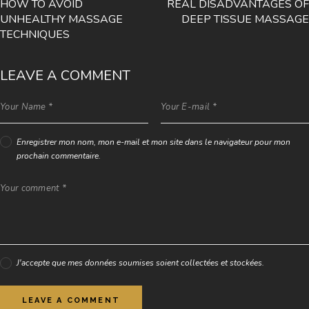
HOW TO AVOID
REAL DISADVANTAGES OF
e
UNHEALTHY MASSAGE
DEEP TISSUE MASSAGE
a
TECHNIQUES
s
a
n
LEAVE A COMMENT
c
t
u
s
e
Enregistrer mon nom, mon e-mail et mon site dans le navigateur pour mon
s
prochain commentaire.
t
l
a
b
o
r
e
e
J'accepte que mes données soumises soient collectées et stockées.
t
d
o