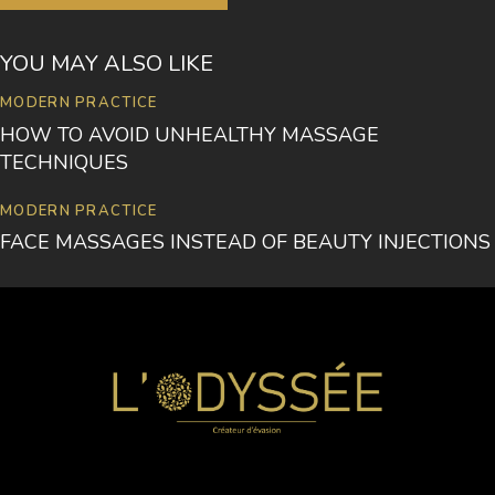
l
o
r
YOU MAY ALSO LIKE
e
.
MODERN PRACTICE
B
HOW TO AVOID UNHEALTHY MASSAGE
y
TECHNIQUES
K
e
v
MODERN PRACTICE
i
FACE MASSAGES INSTEAD OF BEAUTY INJECTIONS
n
S
m
i
t
h