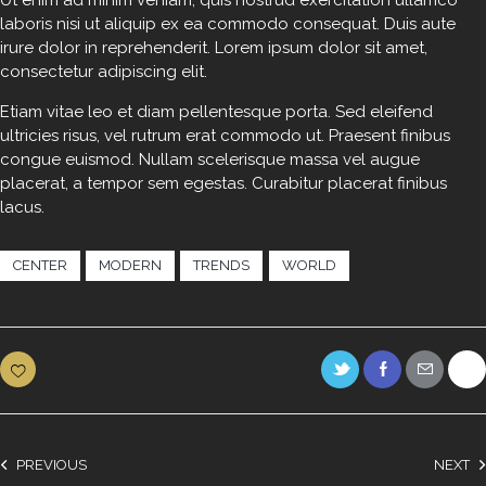
c
laboris nisi ut aliquip ex ea commodo consequat. Duis aute
l
irure dolor in reprehenderit. Lorem ipsum dolor sit amet,
i
consectetur adipiscing elit.
t
a
Etiam vitae leo et diam pellentesque porta. Sed eleifend
k
ultricies risus, vel rutrum erat commodo ut. Praesent finibus
a
congue euismod. Nullam scelerisque massa vel augue
s
placerat, a tempor sem egestas. Curabitur placerat finibus
d
lacus.
g
u
b
CENTER
MODERN
TRENDS
WORLD
e
r
g
r
e
n
,
n
o
PREVIOUS
NEXT
s