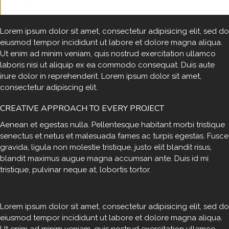
Lorem ipsum dolor sit amet, consectetur adipisicing elit, sed do
eiusmod tempor incididunt ut labore et dolore magna aliqua.
Ut enim ad minim veniam, quis nostrud exercitation ullamco
laboris nisi ut aliquip ex ea commodo consequat. Duis aute
irure dolor in reprehenderit. Lorem ipsum dolor sit amet,
consectetur adipiscing elit.
CREATIVE APPROACH TO EVERY PROJECT
Aenean et egestas nulla. Pellentesque habitant morbi tristique
senectus et netus et malesuada fames ac turpis egestas. Fusce
gravida, ligula non molestie tristique, justo elit blandit risus,
blandit maximus augue magna accumsan ante. Duis id mi
tristique, pulvinar neque at, lobortis tortor.
S
Lorem ipsum dolor sit amet, consectetur adipisicing elit, sed do
t
eiusmod tempor incididunt ut labore et dolore magna aliqua.
e
Ut enim ad minim veniam, quis nostrud exercitation ullamco
t