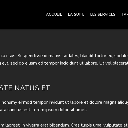
ACCUEIL
LA SUITE
LES SERVICES
TA
a risus. Suspendisse id mauris sodales, blandit tortor eu, sodales 
lit, sed do eiusm od tempor incididunt ut labore. Ut vel placerat er
ISTE NATUS ET
am nonumy eirmod tempor invidunt ut labore et dolore magna aliqu
mata sanctus est Lorem ipsum dolor sit amet.
laoreet, in viverra erat bibendum. Cras turpis urna, vulputate at 