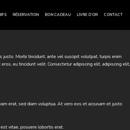
RIFS
RÉSERVATION
BON CADEAU
LIVRE D’OR
CONTACT
justo. Morbi tincidunt, ante vel suscipit volutpat, turpis enim
os, eu tincidunt velit. Consectetur adipiscing elit, adipiscing elit,
yam erat, sed diam voluptua. At vero eos et accusam et justo
est vitae, posuere lobortis erat.